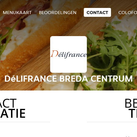
MENUKAART
BEOORDELINGEN
CONTACT
COLOF
DéLIFRANCE BREDA CENTRUM
ACT
B
ATIE
T