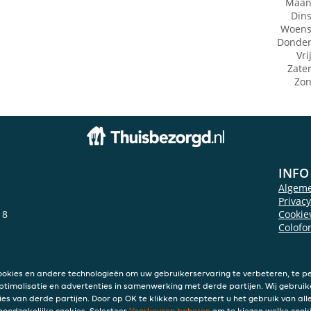
Maan
Din
Woens
Donde
Vri
Zate
Zo
INFO
Algem
Privac
 8
Cookie
Colofo
ookies en andere technologieën om uw gebruikerservaring te verbeteren, te pe
ptimalisatie en advertenties in samenwerking met derde partijen. Wij gebruik
ies van derde partijen. Door op OK te klikken accepteert u het gebruik van alle
 noodzakelijke cookies. Selecteer
Voorkeuren beheren
om te kiezen welke cooki