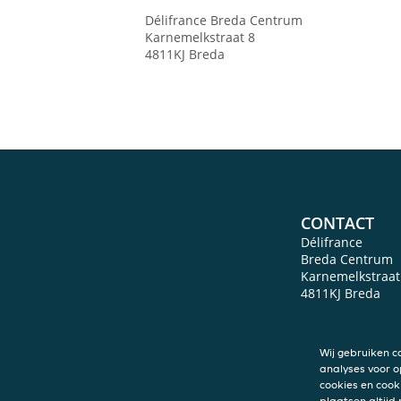
Délifrance
Breda Centrum
Karnemelkstraat 8
4811KJ
Breda
CONTACT
Délifrance
Breda Centrum
Karnemelkstraat
4811KJ
Breda
Wij gebruiken c
analyses voor o
cookies en cook
plaatsen altijd